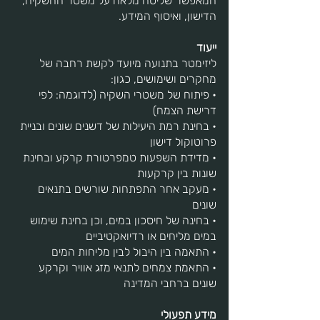
המאפשר שליטה מלאה על משטר ההשקיה,
הדישון, ואיסוף המידע.
ייעוד
ליזימטר בתנועה מיועד לקשת רחבה של
מחקרים ושימושים, כגון:
• פיתוח של משטרי השקיה (לדוגמה: לפי
דרישת הצמח)
• בחינת רמת היעילות של דשנים שונים ובניית
פרוטוקול דישון
• מדידת השפעות טמפרטורת קרקע ובחינת
שונות בין קרקעות
• מעקב אחר התפתחות שורשים בתנאים
שונים
• בחינה של חיסכון במים, וכן בחינת שימוש
במים מליחים או רדיואקטיביים
• התאמה בין היבול לבין מליחות המים
• התאמת צמחים לתנאי מזג אוויר וקרקע
שונים ברחבי המדינה
מידע תפעולי